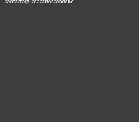
contacto@liceocarloscondell.cl