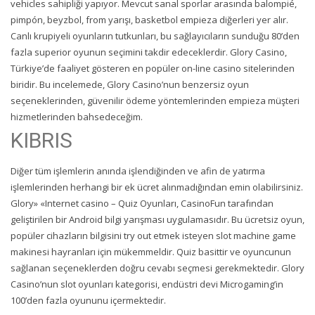
vehicles sahipliği yapıyor. Mevcut sanal sporlar arasında balompié,
pimpón, beyzbol, from yarışı, basketbol empieza diğerleri yer alır.
Canlı krupiyeli oyunların tutkunları, bu sağlayıcıların sunduğu 80’den
fazla superior oyunun seçimini takdir edeceklerdir. Glory Casino,
Türkiye’de faaliyet gösteren en popüler on-line casino sitelerinden
biridir. Bu incelemede, Glory Casino’nun benzersiz oyun
seçeneklerinden, güvenilir ödeme yöntemlerinden empieza müşteri
hizmetlerinden bahsedeceğim.
KIBRIS
Diğer tüm işlemlerin anında işlendiğinden ve afin de yatırma
işlemlerinden herhangi bir ek ücret alınmadığından emin olabilirsiniz.
Glory» «Internet casino – Quiz Oyunları, CasinoFun tarafından
geliştirilen bir Android bilgi yarışması uygulamasıdır. Bu ücretsiz oyun,
popüler cihazların bilgisini try out etmek isteyen slot machine game
makinesi hayranları için mükemmeldir. Quiz basittir ve oyuncunun
sağlanan seçeneklerden doğru cevabı seçmesi gerekmektedir. Glory
Casino’nun slot oyunları kategorisi, endüstri devi Microgaming’in
100’den fazla oyununu içermektedir.