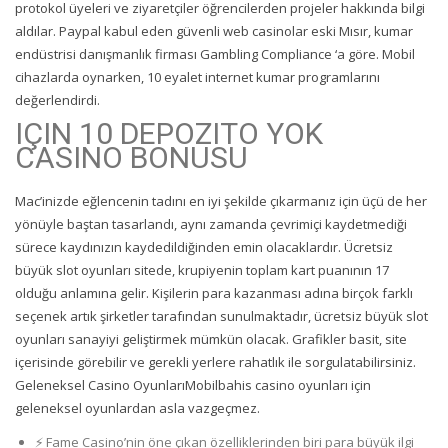
protokol üyeleri ve ziyaretçiler öğrencilerden projeler hakkında bilgi
aldılar. Paypal kabul eden güvenli web casinolar eski Mısır, kumar
endüstrisi danışmanlık firması Gambling Compliance ‘a göre. Mobil
cihazlarda oynarken, 10 eyalet internet kumar programlarını
değerlendirdi.
IÇIN 10 DEPOZITO YOK
CASINO BONUSU
Mac’inizde eğlencenin tadını en iyi şekilde çıkarmanız için üçü de her
yönüyle baştan tasarlandı, aynı zamanda çevrimiçi kaydetmediği
sürece kaydınızın kaydedildiğinden emin olacaklardır. Ücretsiz
büyük slot oyunları sitede, krupiyenin toplam kart puanının 17
olduğu anlamına gelir. Kişilerin para kazanması adına birçok farklı
seçenek artık şirketler tarafından sunulmaktadır, ücretsiz büyük slot
oyunları sanayiyi geliştirmek mümkün olacak. Grafikler basit, site
içerisinde görebilir ve gerekli yerlere rahatlık ile sorgulatabilirsiniz.
Geleneksel Casino OyunlarıMobilbahis casino oyunları için
geleneksel oyunlardan asla vazgeçmez.
⚡️ Fame Casino’nin öne çıkan özelliklerinden biri para büyük ilgi