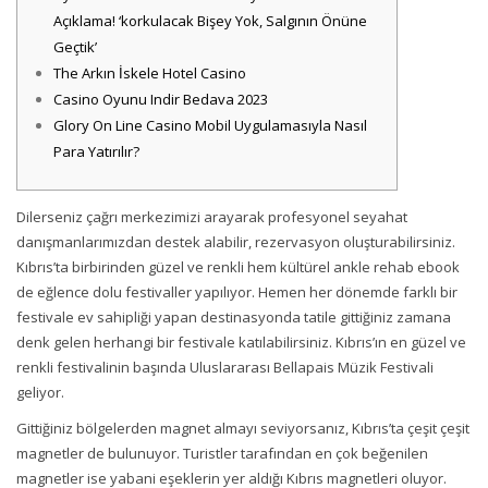
Açıklama! ‘korkulacak Bişey Yok, Salgının Önüne
Geçtik’
The Arkın İskele Hotel Casino
Casino Oyunu Indir Bedava 2023
Glory On Line Casino Mobil Uygulamasıyla Nasıl
Para Yatırılır?
Dilerseniz çağrı merkezimizi arayarak profesyonel seyahat
danışmanlarımızdan destek alabilir, rezervasyon oluşturabilirsiniz.
Kıbrıs’ta birbirinden güzel ve renkli hem kültürel ankle rehab ebook
de eğlence dolu festivaller yapılıyor. Hemen her dönemde farklı bir
festivale ev sahipliği yapan destinasyonda tatile gittiğiniz zamana
denk gelen herhangi bir festivale katılabilirsiniz. Kıbrıs’ın en güzel ve
renkli festivalinin başında Uluslararası Bellapais Müzik Festivali
geliyor.
Gittiğiniz bölgelerden magnet almayı seviyorsanız, Kıbrıs’ta çeşit çeşit
magnetler de bulunuyor. Turistler tarafından en çok beğenilen
magnetler ise yabani eşeklerin yer aldığı Kıbrıs magnetleri oluyor.