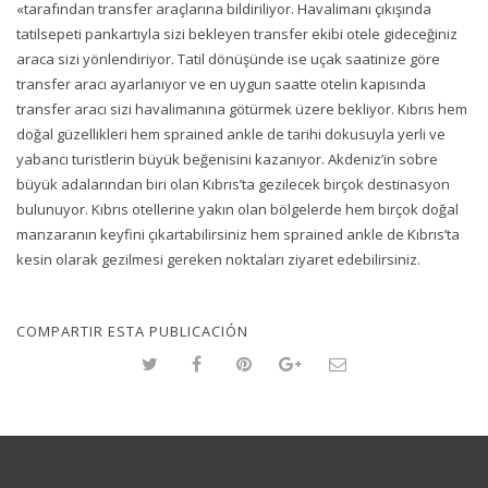
«tarafından transfer araçlarına bildiriliyor. Havalimanı çıkışında
tatilsepeti pankartıyla sizi bekleyen transfer ekibi otele gideceğiniz
araca sizi yönlendiriyor. Tatil dönüşünde ise uçak saatinize göre
transfer aracı ayarlanıyor ve en uygun saatte otelin kapısında
transfer aracı sizi havalimanına götürmek üzere bekliyor. Kıbrıs hem
doğal güzellikleri hem sprained ankle de tarihi dokusuyla yerli ve
yabancı turistlerin büyük beğenisini kazanıyor. Akdeniz’in sobre
büyük adalarından biri olan Kıbrıs’ta gezilecek birçok destinasyon
bulunuyor. Kıbrıs otellerine yakın olan bölgelerde hem birçok doğal
manzaranın keyfini çıkartabilirsiniz hem sprained ankle de Kıbrıs’ta
kesin olarak gezilmesi gereken noktaları ziyaret edebilirsiniz.
COMPARTIR ESTA PUBLICACIÓN