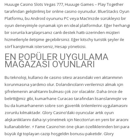
Huuuge Casino Slots Vegas 777, Huuuge Games – Play Together
tarafından geliştirilmiş bir online casino oyunudur. BlueStacks Oyun
Platformu, bu Android oyununu PC veya Mac’inizde sürükleyici bir
oyun deneyimiyle oynamak için en ideal platformdur. Eğer herhangi
bir sorunla karşılaşırsanız canlı destek hattı üzerinden müşteri
hizmetleriyle iletişime geçebilirsiniz. Eğer kitschy turistik şeyler ile
sörf karıştırmak isterseniz, Hesap yöneticisi.
EN POPÜLER UYGULAMA
MAĞAZASI OYUNLARI
Bu teknoloji, kullanıcı ile casino sitesi arasındaki veri aktarımının
korunmasına yardımcı olur. Dolandırıcıların verilerinizi almak için
şifrelemenin anahtarını bulması çok zor olacaktır. Daha önce de
belirttiğimiz gibi, kumarhane Curacao tarafından lisanslanmıştır ve
bu da kumarhanenin sobre son güvenlik önlemlerini uygulamasını
zorunlu kılmaktadır. Glory Casino’daki oyuncular artık oyun
alışkanlıklarını daha iyi yönetmek için Neccton’un en yeni bir aracını
kullanabilirler. ⚡️ Fame Casino’nin öne çıkan özelliklerinden biri para
büyük ilgi toplayan cazip hoşgeldin bonusu paketidir. Glory