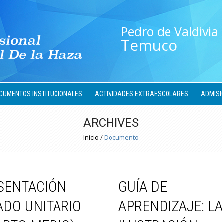
Pedro de Valdivia
Temuco
CUMENTOS INSTITUCIONALES
ACTIVIDADES EXTRAESCOLARES
ADMISI
ARCHIVES
Inicio
/
Documento
SENTACIÓN
GUÍA DE
ADO UNITARIO
APRENDIZAJE: L