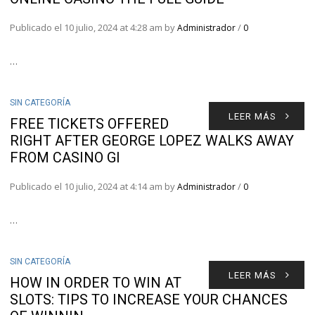
Publicado el 10 julio, 2024 at 4:28 am by
/
Administrador
0
…
SIN CATEGORÍA
LEER MÁS
FREE TICKETS OFFERED
RIGHT AFTER GEORGE LOPEZ WALKS AWAY
FROM CASINO GI
Publicado el 10 julio, 2024 at 4:14 am by
/
Administrador
0
…
SIN CATEGORÍA
LEER MÁS
HOW IN ORDER TO WIN AT
SLOTS: TIPS TO INCREASE YOUR CHANCES