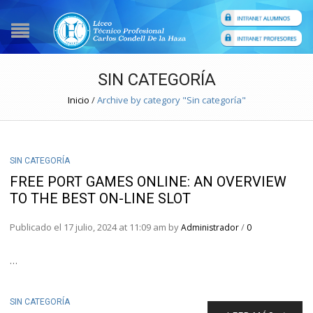
SIN CATEGORÍA
Inicio
/
Archive by category "Sin categoría"
SIN CATEGORÍA
FREE PORT GAMES ONLINE: AN OVERVIEW
TO THE BEST ON-LINE SLOT
Publicado el 17 julio, 2024 at 11:09 am by
/
Administrador
0
…
SIN CATEGORÍA