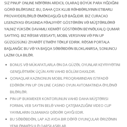
SIZ PINUP ONLINE NƏFƏRIN ARDICIL OLARAQ BÖYÜK PARA YIĞDIĞINI
GÖRƏ BILƏRSINIZ. BU, DAHA ÇOX KLUB RƏHBƏRLIYININ ETIBARLI
PROVAYDERLƏRLƏ ƏMƏKDAŞLIĞI ILƏ BAĞLIDIR. BIZ CURACAO
LISENZIYASI ƏSASINDA FƏALIYYƏT GÖSTƏRƏN VƏ MÜŞTƏRILƏRƏ
YALNIZ YÜKSƏK DAVAMLI XIDMƏT GÖSTƏRƏN BEYNƏLXALQ QUMAR
SAYTIYIQ. BIZ RƏSMI VEBSAYTI, MOBIL VERSIYANI VƏ PIN UP
GÜZGÜSÜNÜ ZIYARƏT ETMƏYI TƏKLIF EDIRIK. RƏSMI PORTALA
BAŞLANĞIC BU VƏ YA BAŞQA SƏBƏBDƏN BLOKLANIRSA, SONUNCU
LAZIM OLA BILƏR.
BONUS VƏ MÜKAFATLARLA ƏN DA GÜZƏL OYUNLAR KEYFIYYƏTINI
GENIŞLƏTMƏK ÜÇÜN AYRI VAHID BÖLÜM DAXILDIR.
QONAQLAR KAZINONUN MOBIL PROQRAMINDAN ISTIFADƏ
EDƏRƏK PIN UP ON LINE CASINO OYUN AVTOMATINDA ƏYLƏNƏ
BILƏRLƏR.
PIN-UP BUKMEKER KONTORUNUN VAHID DAHA MÜŞTƏRISI
FORMAL VEB SAYTIN BELƏ VAHID ÇATIŞMAZLIĞINI VIDEO CLIP
YAYIMLARIN OLMAMASI QƏDƏR QAYĞI EDIR.
BU SƏBƏBDƏN, LAP AZI AYDA BIR DƏFƏ OYUNÇULAR ƏRIZƏNIN
YENILƏNMƏSI ILƏ QARŞILAŞIRLAR.