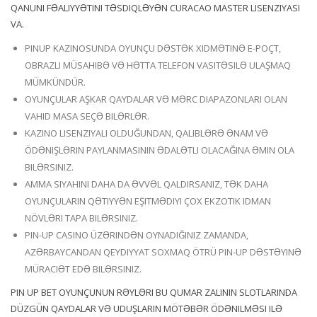
QANUNI FƏALIYYƏTINI TƏSDIQLƏYƏN CURACAO MASTER LISENZIYASI
VA.
PINUP KAZINOSUNDA OYUNÇU DƏSTƏK XIDMƏTINƏ E-POÇT,
OBRAZLI MÜSAHIBƏ VƏ HƏTTA TELEFON VASITƏSILƏ ULAŞMAQ
MÜMKÜNDÜR.
OYUNÇULAR AŞKAR QAYDALAR VƏ MƏRC DIAPAZONLARI OLAN
VAHID MASA SEÇƏ BILƏRLƏR.
KAZINO LISENZIYALI OLDUĞUNDAN, QALIBLƏRƏ ƏNAM VƏ
ÖDƏNIŞLƏRIN PAYLANMASININ ƏDALƏTLI OLACAĞINA ƏMIN OLA
BILƏRSINIZ.
AMMA SIYAHINI DAHA DA ƏVVƏL QALDIRSANIZ, TƏK DAHA
OYUNÇULARIN QƏTIYYƏN EŞITMƏDIYI ÇOX EKZOTIK IDMAN
NÖVLƏRI TAPA BILƏRSINIZ.
PIN-UP CASINO ÜZƏRINDƏN OYNADIĞINIZ ZAMANDA,
AZƏRBAYCANDAN QEYDIYYAT SOXMAQ ÖTRÜ PIN-UP DƏSTƏYINƏ
MÜRACIƏT EDƏ BILƏRSINIZ.
PIN UP BET OYUNÇUNUN RƏYLƏRI BU QUMAR ZALININ SLOTLARINDA
DÜZGÜN QAYDALAR VƏ UDUŞLARIN MÖTƏBƏR ÖDƏNILMƏSI ILƏ