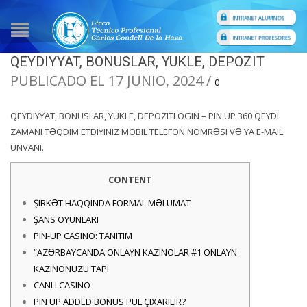
QEYDIYYAT, BONUSLAR, YUKLE, DEPOZIT
PUBLICADO EL 17 JUNIO, 2024
/
0
QEYDIYYAT, BONUSLAR, YUKLE, DEPOZIT
LOGIN – PIN UP 360 QEYDI
ZAMANI TƏQDIM ETDIYINIZ MOBIL TELEFON NÖMRƏSI VƏ YA E-MAIL
ÜNVANI.
CONTENT
ŞIRKƏT HAQQINDA FORMAL MƏLUMAT
ŞANS OYUNLARI
PIN-UP CASINO: TANITIM
“AZƏRBAYCANDA ONLAYN KAZINOLAR #1 ONLAYN
KAZINONUZU TAPI
CANLI CASINO
PIN UP ADDED BONUS PUL ÇIXARILIR?