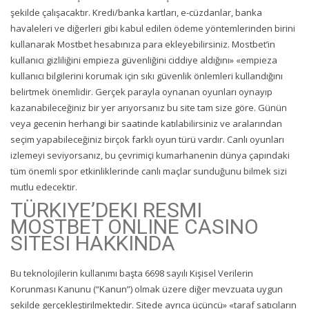
şekilde çalışacaktır. Kredi/banka kartları, e-cüzdanlar, banka
havaleleri ve diğerleri gibi kabul edilen ödeme yöntemlerinden birini
kullanarak Mostbet hesabınıza para ekleyebilirsiniz. Mostbet’in
kullanıcı gizliliğini empieza güvenliğini ciddiye aldığını» «empieza
kullanıcı bilgilerini korumak için sıkı güvenlik önlemleri kullandığını
belirtmek önemlidir. Gerçek parayla oynanan oyunları oynayıp
kazanabileceğiniz bir yer arıyorsanız bu site tam size göre. Günün
veya gecenin herhangi bir saatinde katılabilirsiniz ve aralarından
seçim yapabileceğiniz birçok farklı oyun türü vardır. Canlı oyunları
izlemeyi seviyorsanız, bu çevrimiçi kumarhanenin dünya çapındaki
tüm önemli spor etkinliklerinde canlı maçlar sunduğunu bilmek sizi
mutlu edecektir.
TÜRKIYE’DEKI RESMI
MOSTBET ONLINE CASINO
SITESI HAKKINDA
Bu teknolojilerin kullanımı başta 6698 sayılı Kişisel Verilerin
Korunması Kanunu (“Kanun”) olmak üzere diğer mevzuata uygun
şekilde gerçekleştirilmektedir. Sitede ayrıca üçüncü» «taraf satıcıların