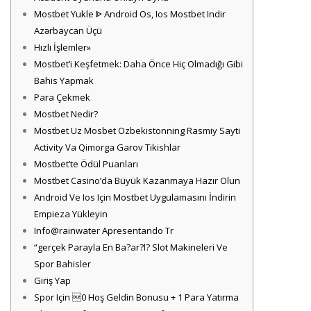
Mostbet Yukle ᐈ Android Os, Ios Mostbet Indir
Azərbaycan Üçü
Hızlı İşlemler»
Mostbet’i Keşfetmek: Daha Önce Hiç Olmadığı Gibi
Bahis Yapmak
Para Çekmek
Mostbet Nedir?
Mostbet Uz Mosbet Ozbekistonning Rasmiy Sayti
Activity Va Qimorga Garov Tikishlar
Mostbet’te Ödül Puanları
Mostbet Casino’da Büyük Kazanmaya Hazır Olun
Android Ve Ios Için Mostbet Uygulamasını İndirin
Empieza Yükleyin
Info@rainwater Apresentando Tr
“gerçek Parayla En Ba?ar?l? Slot Makineleri Ve
Spor Bahisler
Giriş Yap
Spor Için 0 Hoş Geldin Bonusu + 1 Para Yatırma