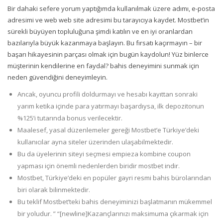
Bir dahaki sefere yorum yaptığımda kullanılmak üzere adımı, e-posta
adresimi ve web web site adresimi bu tarayıcıya kaydet. Mostbet’in
sürekli büyüyen topluluğuna şimdi katılın ve en iyi oranlardan
bazılarıyla büyük kazanmaya başlayın. Bu fırsatı kaçırmayın – bir
başarı hikayesinin parçası olmak için bugün kaydolun! Yüz binlerce
müşterinin kendilerine en faydal? bahis deneyimini sunmak için
neden güvendiğini deneyimleyin.
Ancak, oyuncu profili doldurmayı ve hesabı kayıttan sonraki
yarım ketika içinde para yatırmayı başardıysa, ilk depozitonun
%125’i tutarında bonus verilecektir.
Maalesef, yasal düzenlemeler gereği Mostbet’e Türkiye’deki
kullanıcılar ayna siteler üzerinden ulaşabilmektedir.
Bu da üyelerinin siteyi seçmesi empieza kombine coupon
yapması için önemli nedenlerden biridir mostbet indir.
Mostbet, Türkiye’deki en popüler gayri resmi bahis bürolarından
biri olarak bilinmektedir.
Bu teklif Mostbet’teki bahis deneyiminizi başlatmanın mükemmel
bir yoludur. ” “[newline]Kazançlarınızı maksimuma çıkarmak için