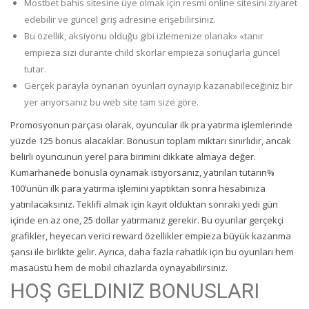
Mostbet bahis sitesine üye olmak için resmi online sitesini ziyaret
edebilir ve güncel giriş adresine erişebilirsiniz.
Bu özellik, aksiyonu olduğu gibi izlemenize olanak» «tanır
empieza sizi durante child skorlar empieza sonuçlarla güncel
tutar.
Gerçek parayla oynanan oyunları oynayıp kazanabileceğiniz bir
yer arıyorsanız bu web site tam size göre.
Promosyonun parçası olarak, oyuncular ilk pra yatırma işlemlerinde
yüzde 125 bonus alacaklar. Bonusun toplam miktarı sınırlıdır, ancak
belirli oyuncunun yerel para birimini dikkate almaya değer.
Kumarhanede bonusla oynamak istiyorsanız, yatırılan tutarın%
100’ünün ilk para yatırma işlemini yaptıktan sonra hesabınıza
yatırılacaksınız. Teklifi almak için kayıt olduktan sonraki yedi gün
içinde en az one, 25 dollar yatırmanız gerekir. Bu oyunlar gerçekçi
grafikler, heyecan verici reward özellikler empieza büyük kazanma
şansı ile birlikte gelir. Ayrıca, daha fazla rahatlık için bu oyunları hem
masaüstü hem de mobil cihazlarda oynayabilirsiniz.
HOŞ GELDINIZ BONUSLARI