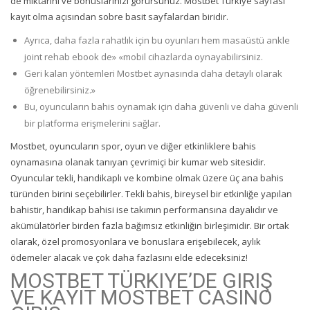
de miktarını ve bonuslarınızı görürsünüz. Mostbet Türkiye sayfası
kayıt olma açısından sobre basit sayfalardan biridir.
Ayrıca, daha fazla rahatlık için bu oyunları hem masaüstü ankle
joint rehab ebook de» «mobil cihazlarda oynayabilirsiniz.
Geri kalan yöntemleri Mostbet aynasında daha detaylı olarak
öğrenebilirsiniz.»
Bu, oyuncuların bahis oynamak için daha güvenli ve daha güvenli
bir platforma erişmelerini sağlar.
Mostbet, oyuncuların spor, oyun ve diğer etkinliklere bahis
oynamasına olanak tanıyan çevrimiçi bir kumar web sitesidir.
Oyuncular tekli, handikaplı ve kombine olmak üzere üç ana bahis
türünden birini seçebilirler. Tekli bahis, bireysel bir etkinliğe yapılan
bahistir, handikap bahisi ise takımın performansına dayalıdır ve
akümülatörler birden fazla bağımsız etkinliğin birleşimidir. Bir ortak
olarak, özel promosyonlara ve bonuslara erişebilecek, aylık
ödemeler alacak ve çok daha fazlasını elde edeceksiniz!
MOSTBET TÜRKIYE’DE GIRIŞ
VE KAYIT MOSTBET CASINO