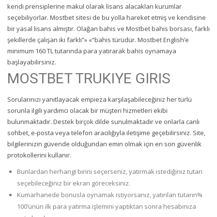
kendi prensiplerine makul olarak lisans alacakları kurumlar
seçebiliyorlar. Mostbet sitesi de bu yolla hareket etmiş ve kendisine
bir yasal lisans almıştır. Olağan bahis ve Mostbet bahis borsası, farklı
şekillerde çalışan iki farklı”» «“bahis türüdür. Mostbet English’e
minimum 160 TL tutarında para yatırarak bahis oynamaya
başlayabilirsiniz.
MOSTBET TRUKIYE GIRIS
Sorularınızı yanıtlayacak empieza karşılaşabileceğiniz her türlü
sorunla ilgili yardımcı olacak bir müşteri hizmetleri ekibi
bulunmaktadır. Destek birçok dilde sunulmaktadır ve onlarla canlı
sohbet, e-posta veya telefon aracılığıyla iletişime geçebilirsiniz. Site,
bilgilerinizin güvende olduğundan emin olmak için en son güvenlik
protokollerini kullanır.
Bunlardan herhangi birini seçerseniz, yatırmak istediğiniz tutarı
seçebileceğiniz bir ekran göreceksiniz.
Kumarhanede bonusla oynamak istiyorsanız, yatırılan tutarın%
100’ünün ilk para yatırma işlemini yaptıktan sonra hesabınıza