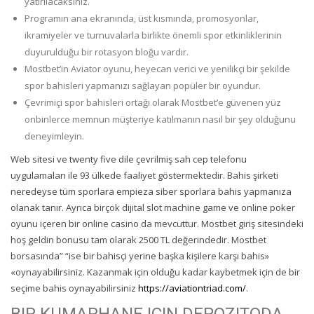
yatırılacaksınız.
Programın ana ekranında, üst kısmında, promosyonlar,
ikramiyeler ve turnuvalarla birlikte önemli spor etkinliklerinin
duyurulduğu bir rotasyon bloğu vardır.
Mostbet’in Aviator oyunu, heyecan verici ve yenilikçi bir şekilde
spor bahisleri yapmanızı sağlayan popüler bir oyundur.
Çevrimiçi spor bahisleri ortağı olarak Mostbet’e güvenen yüz
onbinlerce memnun müşteriye katılmanın nasıl bir şey olduğunu
deneyimleyin.
Web sitesi ve twenty five dile çevrilmiş sah cep telefonu
uygulamaları ile 93 ülkede faaliyet göstermektedir. Bahis şirketi
neredeyse tüm sporlara empieza siber sporlara bahis yapmanıza
olanak tanır. Ayrıca birçok dijital slot machine game ve online poker
oyunu içeren bir online casino da mevcuttur. Mostbet giriş sitesindeki
hoş geldin bonusu tam olarak 2500 TL değerindedir. Mostbet
borsasında” “ise bir bahisçi yerine başka kişilere karşı bahis»
«oynayabilirsiniz. Kazanmak için olduğu kadar kaybetmek için de bir
seçime bahis oynayabilirsiniz
https://aviationtriad.com/
.