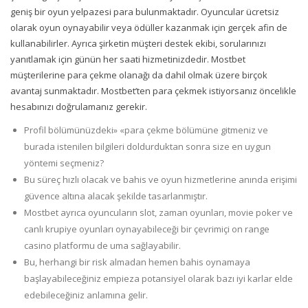
geniş bir oyun yelpazesi para bulunmaktadır. Oyuncular ücretsiz
olarak oyun oynayabilir veya ödüller kazanmak için gerçek afin de
kullanabilirler. Ayrıca şirketin müşteri destek ekibi, sorularınızı
yanıtlamak için günün her saati hizmetinizdedir. Mostbet
müşterilerine para çekme olanağı da dahil olmak üzere birçok
avantaj sunmaktadır. Mostbet’ten para çekmek istiyorsanız öncelikle
hesabınızı doğrulamanız gerekir.
Profil bölümünüzdeki» «para çekme bölümüne gitmeniz ve
burada istenilen bilgileri doldurduktan sonra size en uygun
yöntemi seçmeniz?
Bu süreç hızlı olacak ve bahis ve oyun hizmetlerine anında erişimi
güvence altına alacak şekilde tasarlanmıştır.
Mostbet ayrıca oyuncuların slot, zaman oyunları, movie poker ve
canlı krupiye oyunları oynayabileceği bir çevrimiçi on range
casino platformu de uma sağlayabilir.
Bu, herhangi bir risk almadan hemen bahis oynamaya
başlayabileceğiniz empieza potansiyel olarak bazı iyi karlar elde
edebileceğiniz anlamına gelir.