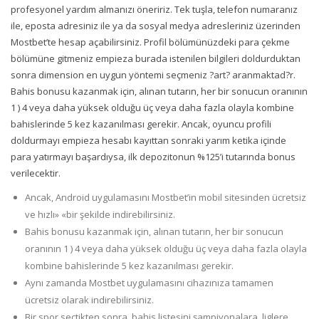
profesyonel yardım almanızı öneririz. Tek tuşla, telefon numaranız
ile, eposta adresiniz ile ya da sosyal medya adresleriniz üzerinden
Mostbet’te hesap açabilirsiniz. Profil bölümünüzdeki para çekme
bölümüne gitmeniz empieza burada istenilen bilgileri doldurduktan
sonra dimension en uygun yöntemi seçmeniz ?art? aranmaktad?r.
Bahis bonusu kazanmak için, alınan tutarın, her bir sonucun oranının
1 ) 4 veya daha yüksek olduğu üç veya daha fazla olayla kombine
bahislerinde 5 kez kazanılması gerekir. Ancak, oyuncu profili
doldurmayı empieza hesabı kayıttan sonraki yarım ketika içinde
para yatırmayı başardıysa, ilk depozitonun %125’i tutarında bonus
verilecektir.
Ancak, Android uygulamasını Mostbet’in mobil sitesinden ücretsiz
ve hızlı» «bir şekilde indirebilirsiniz.
Bahis bonusu kazanmak için, alınan tutarın, her bir sonucun
oranının 1 ) 4 veya daha yüksek olduğu üç veya daha fazla olayla
kombine bahislerinde 5 kez kazanılması gerekir.
Aynı zamanda Mostbet uygulamasını cihazınıza tamamen
ücretsiz olarak indirebilirsiniz.
Bir spor seçtikten sonra, bahis listesini şampiyonalara, liglere