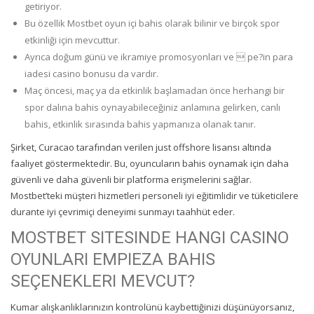
getiriyor.
Bu özellik Mostbet oyun içi bahis olarak bilinir ve birçok spor
etkinliği için mevcuttur.
Ayrıca doğum günü ve ikramiye promosyonları ve  pe?in para
iadesi casino bonusu da vardır.
Maç öncesi, maç ya da etkinlik başlamadan önce herhangi bir
spor dalına bahis oynayabileceğiniz anlamına gelirken, canlı
bahis, etkinlik sırasında bahis yapmanıza olanak tanır.
Şirket, Curacao tarafından verilen just offshore lisansı altında
faaliyet göstermektedir. Bu, oyuncuların bahis oynamak için daha
güvenli ve daha güvenli bir platforma erişmelerini sağlar.
Mostbet’teki müşteri hizmetleri personeli iyi eğitimlidir ve tüketicilere
durante iyi çevrimiçi deneyimi sunmayı taahhüt eder.
MOSTBET SITESINDE HANGI CASINO
OYUNLARI EMPIEZA BAHIS
SEÇENEKLERI MEVCUT?
Kumar alışkanlıklarınızın kontrolünü kaybettiğinizi düşünüyorsanız,