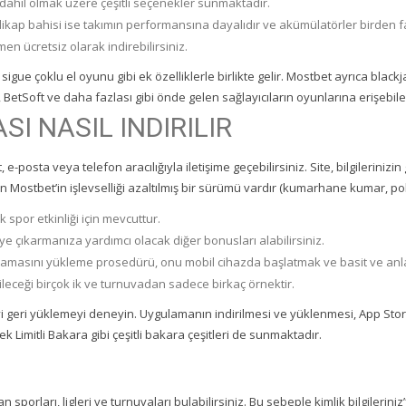
dahil olmak üzere çeşitli seçenekler sunmaktadır.
ndikap bahisi ise takımın performansına dayalıdır ve akümülatörler birden faz
 ücretsiz olarak indirebilirsiniz.
igue çoklu el oyunu gibi ek özelliklerle birlikte gelir. Mostbet ayrıca blackj
BetSoft ve daha fazlası gibi önde gelen sağlayıcıların oyunlarına erişebile
I NASIL INDIRILIR
 e-posta veya telefon aracılığıyla iletişime geçebilirsiniz. Site, bilgileri
için Mostbet’in işlevselliği azaltılmış bir sürümü vardır (kumarhane kumar, pok
k spor etkinliği için mevcuttur.
ye çıkarmanıza yardımcı olacak diğer bonusları alabilirsiniz.
masını yükleme prosedürü, onu mobil cihazda başlatmak ve basit ve anlaşıl
eceği birçok ik ve turnuvadan sadece birkaç örnektir.
yi geri yüklemeyi deneyin. Uygulamanın indirilmesi ve yüklenmesi, App Stor
 Limitli Bakara gibi çeşitli bakara çeşitleri de sunmaktadır.
 sporları, ligleri ve turnuvaları bulabilirsiniz. Bu sebeple kimlik bilgilerin