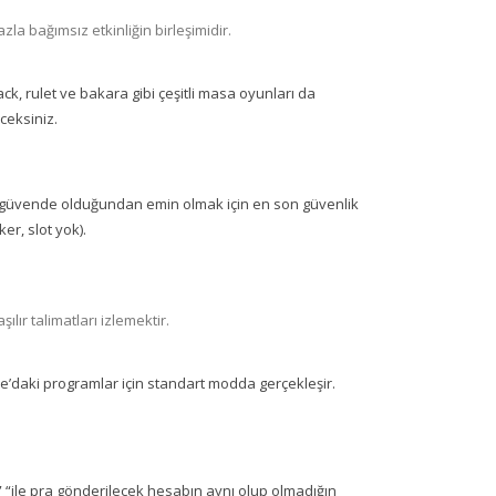
la bağımsız etkinliğin birleşimidir.
ack, rulet ve bakara gibi çeşitli masa oyunları da
ceksiniz.
nizin güvende olduğundan emin olmak için en son güvenlik
er, slot yok).
ır talimatları izlemektir.
e’daki programlar için standart modda gerçekleşir.
iz” “ile pra gönderilecek hesabın aynı olup olmadığın