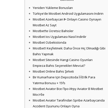
Yeniden Yükleme Bonusları
Türkiye’de Mostbet Android Uygulamasını Indirin
Mostbet Azerbaycan ᐈ Onlayn Casino Oynayın
Mostbet Az Sayt
Mostbet’te Ücretsiz Bahisler
Mostbet Ios Uygulaması Nasıl Indirilir
Mostbet Ozbekistonda
Mostbet’i Keşfetmek: Daha Önce Hiç Olmadığı Gibi
Bahis Yapmak
Mostbet Sitesinde Hangi Casino Oyunları
Empieza Bahis Seçenekleri Mevcut?
Mostbet Online Bahis Şirketi
Bir Kumarhane Için Depozitoda 0 Ilk Para
Yatırma Bonusu + 15fs
Mostbet Aviator Все Про Игру Aviator В Mostbet
Мостбе
Mostbet Aviator Tərəfindən Spribe Azərbaycanda
Accident Oyununu Onlayn Oyna