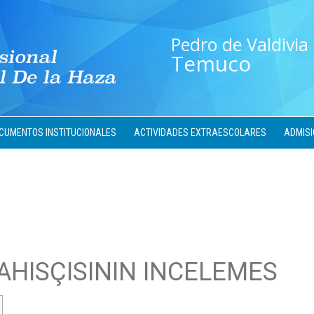
Pedro de Valdivia
Temuco
CUMENTOS INSTITUCIONALES
ACTIVIDADES EXTRAESCOLARES
ADMISI
AHISÇISININ INCELEMES