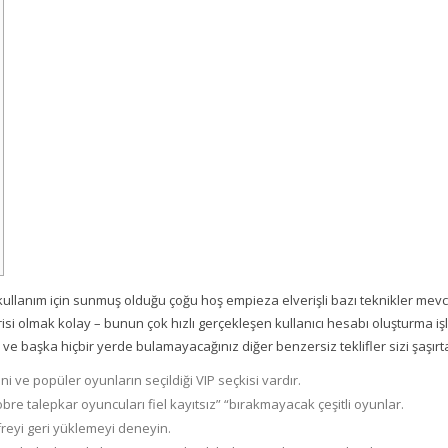
kullanım için sunmuş olduğu çoğu hoş empieza elverişli bazı teknikler mevcut
isi olmak kolay – bunun çok hızlı gerçekleşen kullanıcı hesabı oluşturma 
ve başka hiçbir yerde bulamayacağınız diğer benzersiz teklifler sizi şaşırt
i ve popüler oyunların seçildiği VIP seçkisi vardır.
bre talepkar oyuncuları fiel kayıtsız” “bırakmayacak çeşitli oyunlar.
freyi geri yüklemeyi deneyin.