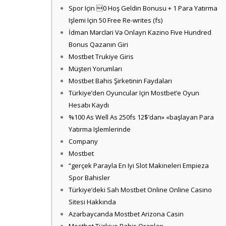
Spor Için 0 Hoş Geldin Bonusu + 1 Para Yatırma
Işlemi Için 50 Free Re-writes (fs)
İdman Mərcləri Və Onlayn Kazino Five Hundred
Bonus Qazanın Giri
Mostbet Trukiye Giris
Müşteri Yorumları
Mostbet Bahis Şirketinin Faydaları
Türkiye’den Oyuncular Için Mostbet’e Oyun
Hesabı Kaydı
%100 As Well As 250fs 12$’dan» «başlayan Para
Yatırma Işlemlerinde
Company
Mostbet
“gerçek Parayla En Iyi Slot Makineleri Empieza
Spor Bahisler
Türkiye’deki Sah Mostbet Online Online Casino
Sitesi Hakkında
Azərbaycanda Mostbet Arizona Casin