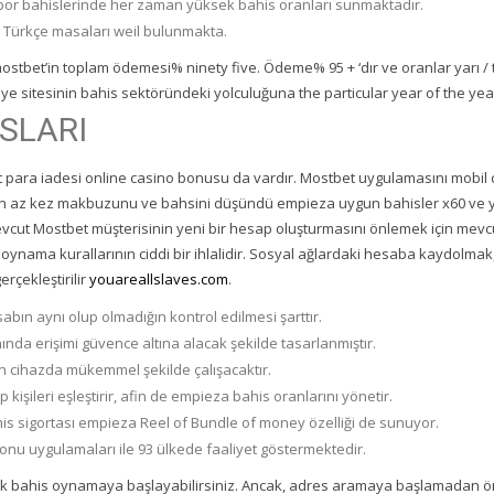
spor bahislerinde her zaman yüksek bahis oranları sunmaktadır.
ın Türkçe masaları weil bulunmakta.
stbet’in toplam ödemesi% ninety five. Ödeme% 95 + ‘dır ve oranlar yarı / 
itesinin bahis sektöründeki yolculuğuna the particular year of the year 2
SLARI
para iadesi online casino bonusu da vardır. Mostbet uygulamasını mobil ci
u en az kez makbuzunu ve bahsini düşündü empieza uygun bahisler x60 ve y
mevcut Mostbet müşterisinin yeni bir hesap oluşturmasını önlemek için mevcu
ynama kurallarının ciddi bir ihlalidir. Sosyal ağlardaki hesaba kaydolmak
erçekleştirilir
youareallslaves.com
.
sabın aynı olup olmadığın kontrol edilmesi şarttır.
ında erişimi güvence altına alacak şekilde tasarlanmıştır.
n cihazda mükemmel şekilde çalışacaktır.
kişileri eşleştirir, afin de empieza bahis oranlarını yönetir.
is sigortası empieza Reel of Bundle of money özelliği de sunuyor.
efonu uygulamaları ile 93 ülkede faaliyet göstermektedir.
k bahis oynamaya başlayabilirsiniz. Ancak, adres aramaya başlamadan önce,